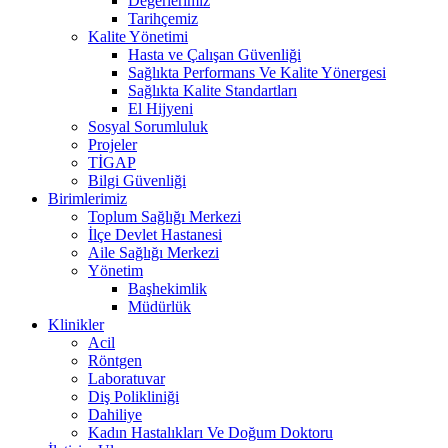
Değerlerimiz
Tarihçemiz
Kalite Yönetimi
Hasta ve Çalışan Güvenliği
Sağlıkta Performans Ve Kalite Yönergesi
Sağlıkta Kalite Standartları
El Hijyeni
Sosyal Sorumluluk
Projeler
TİGAP
Bilgi Güvenliği
Birimlerimiz
Toplum Sağlığı Merkezi
İlçe Devlet Hastanesi
Aile Sağlığı Merkezi
Yönetim
Başhekimlik
Müdürlük
Klinikler
Acil
Röntgen
Laboratuvar
Diş Polikliniği
Dahiliye
Kadın Hastalıkları Ve Doğum Doktoru