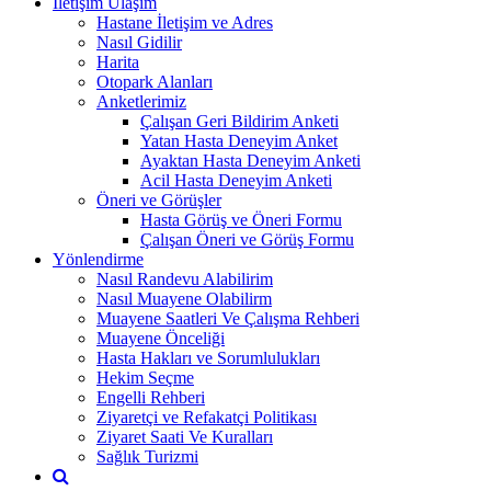
İletişim Ulaşım
Hastane İletişim ve Adres
Nasıl Gidilir
Harita
Otopark Alanları
Anketlerimiz
Çalışan Geri Bildirim Anketi
Yatan Hasta Deneyim Anket
Ayaktan Hasta Deneyim Anketi
Acil Hasta Deneyim Anketi
Öneri ve Görüşler
Hasta Görüş ve Öneri Formu
Çalışan Öneri ve Görüş Formu
Yönlendirme
Nasıl Randevu Alabilirim
Nasıl Muayene Olabilirm
Muayene Saatleri Ve Çalışma Rehberi
Muayene Önceliği
Hasta Hakları ve Sorumlulukları
Hekim Seçme
Engelli Rehberi
Ziyaretçi ve Refakatçi Politikası
Ziyaret Saati Ve Kuralları
Sağlık Turizmi