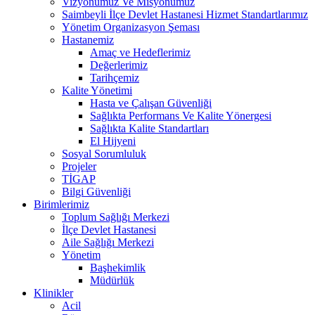
Vizyonumuz Ve Misyonumuz
Saimbeyli İlçe Devlet Hastanesi Hizmet Standartlarımız
Yönetim Organizasyon Şeması
Hastanemiz
Amaç ve Hedeflerimiz
Değerlerimiz
Tarihçemiz
Kalite Yönetimi
Hasta ve Çalışan Güvenliği
Sağlıkta Performans Ve Kalite Yönergesi
Sağlıkta Kalite Standartları
El Hijyeni
Sosyal Sorumluluk
Projeler
TİGAP
Bilgi Güvenliği
Birimlerimiz
Toplum Sağlığı Merkezi
İlçe Devlet Hastanesi
Aile Sağlığı Merkezi
Yönetim
Başhekimlik
Müdürlük
Klinikler
Acil