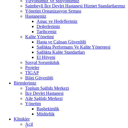
Vizyonumuz Ve Misyonumuz
Saimbeyli İlçe Devlet Hastanesi Hizmet Standartlarımız
Yönetim Organizasyon Şeması
Hastanemiz
Amaç ve Hedeflerimiz
Değerlerimiz
Tarihçemiz
Kalite Yönetimi
Hasta ve Çalışan Güvenliği
Sağlıkta Performans Ve Kalite Yönergesi
Sağlıkta Kalite Standartları
El Hijyeni
Sosyal Sorumluluk
Projeler
TİGAP
Bilgi Güvenliği
Birimlerimiz
Toplum Sağlığı Merkezi
İlçe Devlet Hastanesi
Aile Sağlığı Merkezi
Yönetim
Başhekimlik
Müdürlük
Klinikler
Acil