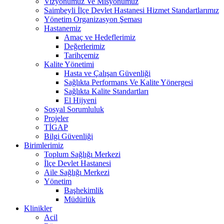
Vizyonumuz Ve Misyonumuz
Saimbeyli İlçe Devlet Hastanesi Hizmet Standartlarımız
Yönetim Organizasyon Şeması
Hastanemiz
Amaç ve Hedeflerimiz
Değerlerimiz
Tarihçemiz
Kalite Yönetimi
Hasta ve Çalışan Güvenliği
Sağlıkta Performans Ve Kalite Yönergesi
Sağlıkta Kalite Standartları
El Hijyeni
Sosyal Sorumluluk
Projeler
TİGAP
Bilgi Güvenliği
Birimlerimiz
Toplum Sağlığı Merkezi
İlçe Devlet Hastanesi
Aile Sağlığı Merkezi
Yönetim
Başhekimlik
Müdürlük
Klinikler
Acil