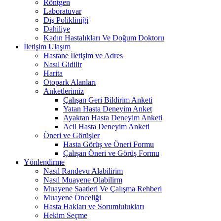
Röntgen
Laboratuvar
Diş Polikliniği
Dahiliye
Kadın Hastalıkları Ve Doğum Doktoru
İletişim Ulaşım
Hastane İletişim ve Adres
Nasıl Gidilir
Harita
Otopark Alanları
Anketlerimiz
Çalışan Geri Bildirim Anketi
Yatan Hasta Deneyim Anket
Ayaktan Hasta Deneyim Anketi
Acil Hasta Deneyim Anketi
Öneri ve Görüşler
Hasta Görüş ve Öneri Formu
Çalışan Öneri ve Görüş Formu
Yönlendirme
Nasıl Randevu Alabilirim
Nasıl Muayene Olabilirm
Muayene Saatleri Ve Çalışma Rehberi
Muayene Önceliği
Hasta Hakları ve Sorumlulukları
Hekim Seçme