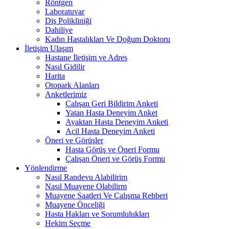
Röntgen
Laboratuvar
Diş Polikliniği
Dahiliye
Kadın Hastalıkları Ve Doğum Doktoru
İletişim Ulaşım
Hastane İletişim ve Adres
Nasıl Gidilir
Harita
Otopark Alanları
Anketlerimiz
Çalışan Geri Bildirim Anketi
Yatan Hasta Deneyim Anket
Ayaktan Hasta Deneyim Anketi
Acil Hasta Deneyim Anketi
Öneri ve Görüşler
Hasta Görüş ve Öneri Formu
Çalışan Öneri ve Görüş Formu
Yönlendirme
Nasıl Randevu Alabilirim
Nasıl Muayene Olabilirm
Muayene Saatleri Ve Çalışma Rehberi
Muayene Önceliği
Hasta Hakları ve Sorumlulukları
Hekim Seçme