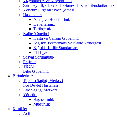
Vizyonumuz Ve Misyonumuz
Saimbeyli İlçe Devlet Hastanesi Hizmet Standartlarımız
Yönetim Organizasyon Şeması
Hastanemiz
Amaç ve Hedeflerimiz
Değerlerimiz
Tarihçemiz
Kalite Yönetimi
Hasta ve Çalışan Güvenliği
Sağlıkta Performans Ve Kalite Yönergesi
Sağlıkta Kalite Standartları
El Hijyeni
Sosyal Sorumluluk
Projeler
TİGAP
Bilgi Güvenliği
Birimlerimiz
Toplum Sağlığı Merkezi
İlçe Devlet Hastanesi
Aile Sağlığı Merkezi
Yönetim
Başhekimlik
Müdürlük
Klinikler
Acil