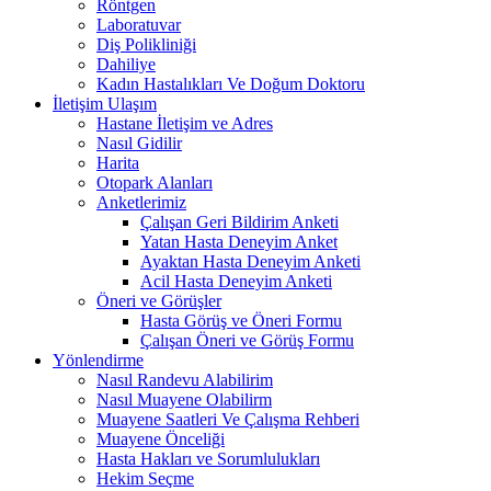
Röntgen
Laboratuvar
Diş Polikliniği
Dahiliye
Kadın Hastalıkları Ve Doğum Doktoru
İletişim Ulaşım
Hastane İletişim ve Adres
Nasıl Gidilir
Harita
Otopark Alanları
Anketlerimiz
Çalışan Geri Bildirim Anketi
Yatan Hasta Deneyim Anket
Ayaktan Hasta Deneyim Anketi
Acil Hasta Deneyim Anketi
Öneri ve Görüşler
Hasta Görüş ve Öneri Formu
Çalışan Öneri ve Görüş Formu
Yönlendirme
Nasıl Randevu Alabilirim
Nasıl Muayene Olabilirm
Muayene Saatleri Ve Çalışma Rehberi
Muayene Önceliği
Hasta Hakları ve Sorumlulukları
Hekim Seçme