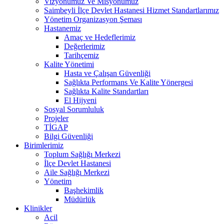
Vizyonumuz Ve Misyonumuz
Saimbeyli İlçe Devlet Hastanesi Hizmet Standartlarımız
Yönetim Organizasyon Şeması
Hastanemiz
Amaç ve Hedeflerimiz
Değerlerimiz
Tarihçemiz
Kalite Yönetimi
Hasta ve Çalışan Güvenliği
Sağlıkta Performans Ve Kalite Yönergesi
Sağlıkta Kalite Standartları
El Hijyeni
Sosyal Sorumluluk
Projeler
TİGAP
Bilgi Güvenliği
Birimlerimiz
Toplum Sağlığı Merkezi
İlçe Devlet Hastanesi
Aile Sağlığı Merkezi
Yönetim
Başhekimlik
Müdürlük
Klinikler
Acil