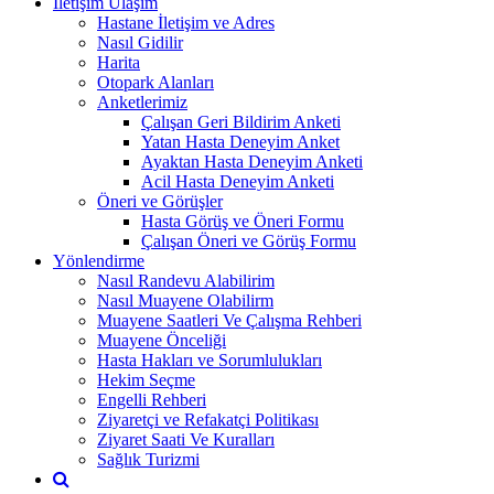
İletişim Ulaşım
Hastane İletişim ve Adres
Nasıl Gidilir
Harita
Otopark Alanları
Anketlerimiz
Çalışan Geri Bildirim Anketi
Yatan Hasta Deneyim Anket
Ayaktan Hasta Deneyim Anketi
Acil Hasta Deneyim Anketi
Öneri ve Görüşler
Hasta Görüş ve Öneri Formu
Çalışan Öneri ve Görüş Formu
Yönlendirme
Nasıl Randevu Alabilirim
Nasıl Muayene Olabilirm
Muayene Saatleri Ve Çalışma Rehberi
Muayene Önceliği
Hasta Hakları ve Sorumlulukları
Hekim Seçme
Engelli Rehberi
Ziyaretçi ve Refakatçi Politikası
Ziyaret Saati Ve Kuralları
Sağlık Turizmi