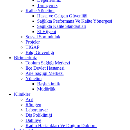
Değerlerimiz
Tarihçemiz
Kalite Yönetimi
Hasta ve Çalışan Güvenliği
Sağlıkta Performans Ve Kalite Yönergesi
Sağlıkta Kalite Standartları
El Hijyeni
Sosyal Sorumluluk
Projeler
TİGAP
Bilgi Güvenliği
Birimlerimiz
Toplum Sağlığı Merkezi
İlçe Devlet Hastanesi
Aile Sağlığı Merkezi
Yönetim
Başhekimlik
Müdürlük
Klinikler
Acil
Röntgen
Laboratuvar
Diş Polikliniği
Dahiliye
Kadın Hastalıkları Ve Doğum Doktoru