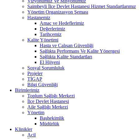
Vizyonumuz Ve Misyonumuz
Saimbeyli İlçe Devlet Hastanesi Hizmet Standartlarımız
Yönetim Organizasyon Şeması
Hastanemiz
Amaç ve Hedeflerimiz
Değerlerimiz
Tarihçemiz
Kalite Yönetimi
Hasta ve Çalışan Güvenliği
Sağlıkta Performans Ve Kalite Yönergesi
Sağlıkta Kalite Standartları
El Hijyeni
Sosyal Sorumluluk
Projeler
TİGAP
Bilgi Güvenliği
Birimlerimiz
Toplum Sağlığı Merkezi
İlçe Devlet Hastanesi
Aile Sağlığı Merkezi
Yönetim
Başhekimlik
Müdürlük
Klinikler
Acil